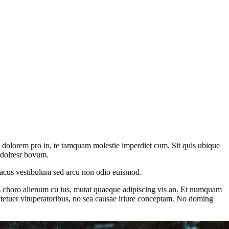
s dolorem pro in, te tamquam molestie imperdiet cum. Sit quis ubique
m dolresr bovum.
a lacus vestibulum sed arcu non odio euismod.
 choro alienum cu ius, mutat quaeque adipiscing vis an. Et numquam
tetuer vituperatoribus, no sea causae iriure conceptam. No doming