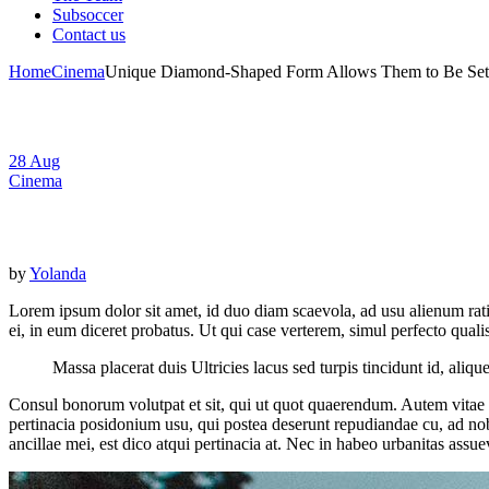
Subsoccer
Contact us
Home
Cinema
Unique Diamond-Shaped Form Allows Them to Be Set 
28
Aug
Cinema
Unique Diamond-Shaped Form Allows Them
by
Yolanda
Lorem ipsum dolor sit amet, id duo diam scaevola, ad usu alienum rat
ei, in eum diceret probatus. Ut qui case verterem, simul perfecto qual
Massa placerat duis Ultricies lacus sed turpis tincidunt id, al
Consul bonorum volutpat et sit, qui ut quot quaerendum. Autem vita
pertinacia posidonium usu, qui postea deserunt repudiandae cu, ad nob
ancillae mei, est dico atqui pertinacia at. Nec in habeo urbanitas assue