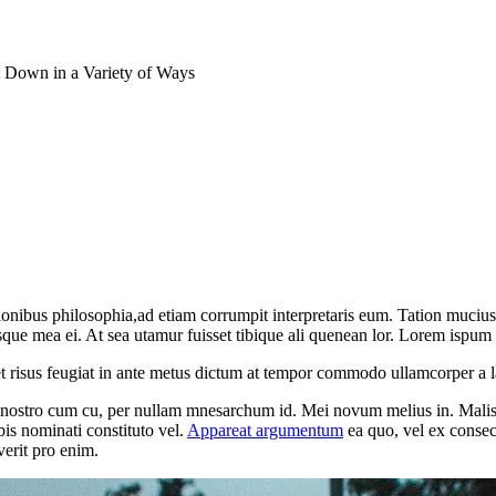
Down in a Variety of Ways
 to Be Set Down in a Variety of Ways
ionibus philosophia,ad etiam corrumpit interpretaris eum. Tation muciu
isque mea ei. At sea utamur fuisset tibique ali quenean lor. Lorem ispu
iquet risus feugiat in ante metus dictum at tempor commodo ullamcorper 
e nostro cum cu, per nullam mnesarchum id. Mei novum melius in. Malis
is nominati constituto vel.
Appareat argumentum
ea quo, vel ex consec
verit pro enim.