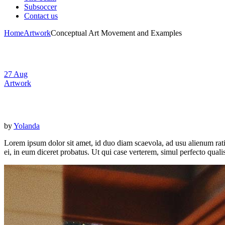
Subsoccer
Contact us
Home
Artwork
Conceptual Art Movement and Examples
27
Aug
Artwork
Conceptual Art Movement and Examples
by
Yolanda
Lorem ipsum dolor sit amet, id duo diam scaevola, ad usu alienum rat
ei, in eum diceret probatus. Ut qui case verterem, simul perfecto quali