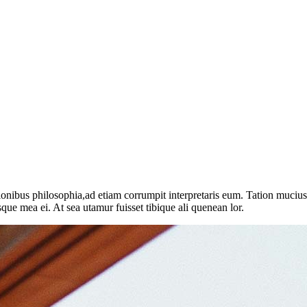
ionibus philosophia,ad etiam corrumpit interpretaris eum. Tation muciu
sque mea ei. At sea utamur fuisset tibique ali quenean lor.