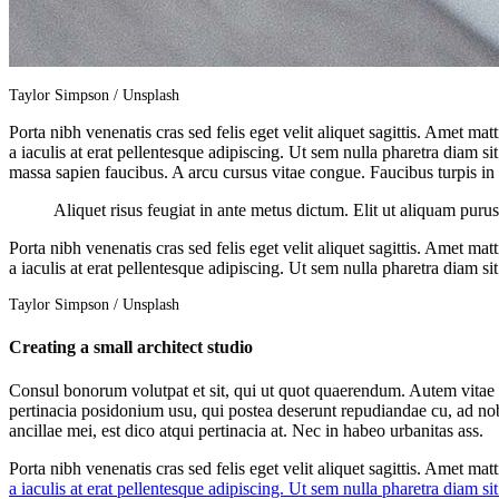
Taylor Simpson / Unsplash
Porta nibh venenatis cras sed felis eget velit aliquet sagittis. Amet m
a iaculis at erat pellentesque adipiscing. Ut sem nulla pharetra diam s
massa sapien faucibus. A arcu cursus vitae congue. Faucibus turpis in
Aliquet risus feugiat in ante metus dictum. Elit ut aliquam pur
Porta nibh venenatis cras sed felis eget velit aliquet sagittis. Amet m
a iaculis at erat pellentesque adipiscing. Ut sem nulla pharetra diam s
Taylor Simpson / Unsplash
Creating a small architect studio
Consul bonorum volutpat et sit, qui ut quot quaerendum. Autem vita
pertinacia posidonium usu, qui postea deserunt repudiandae cu, ad nob
ancillae mei, est dico atqui pertinacia at. Nec in habeo urbanitas ass.
Porta nibh venenatis cras sed felis eget velit aliquet sagittis. Amet m
a iaculis at erat pellentesque adipiscing. Ut sem nulla pharetra diam s